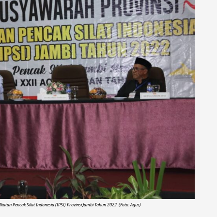
tan Pencak Silat Indonesia (IPSI) Provinsi Jambi Tahun 2022. (Foto: Agus)