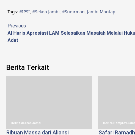
Tags:
#IPSI
,
#Sekda Jambi
,
#Sudirman
,
Jambi Mantap
Continue
Previous
Al Haris Apresiasi LAM Selesaikan Masalah Melalui Huk
Reading
Adat
Berita Terkait
Berita daerah Jambi
Berita Pemprov Jamb
Ribuan Massa dari Aliansi
Safari Ramadha