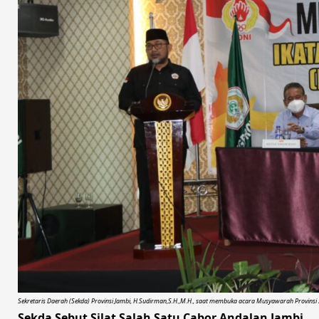
Sekretaris Daerah (Sekda) Provinsi Jambi, H.Sudirman,S.H.,M.H., saat membuka acara Musyawarah Provinsi Ika
Sekda Sebut Silat Salah Satu Cabor Andalan Jambi