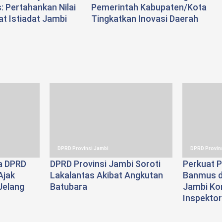
: Pertahankan Nilai
Pemerintah Kabupaten/Kota
t Istiadat Jambi
Tingkatkan Inovasi Daerah
DPRD Provinsi Jambi
DPRD Provin
a DPRD
DPRD Provinsi Jambi Soroti
Perkuat P
Ajak
Lakalantas Akibat Angkutan
Banmus d
Jelang
Batubara
Jambi Kon
Inspektor