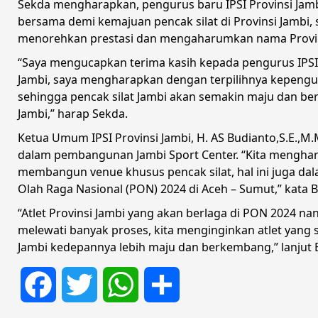
Sekda mengharapkan, pengurus baru IPSI Provinsi Jamb
bersama demi kemajuan pencak silat di Provinsi Jambi, 
menorehkan prestasi dan mengaharumkan nama Provin
“Saya mengucapkan terima kasih kepada pengurus IPSI y
Jambi, saya mengharapkan dengan terpilihnya kepengu
sehingga pencak silat Jambi akan semakin maju dan be
Jambi,” harap Sekda.
Ketua Umum IPSI Provinsi Jambi, H. AS Budianto,S.E.,M
dalam pembangunan Jambi Sport Center. “Kita menghar
membangun venue khusus pencak silat, hal ini juga da
Olah Raga Nasional (PON) 2024 di Aceh – Sumut,” kata 
“Atlet Provinsi Jambi yang akan berlaga di PON 2024 nan
melewati banyak proses, kita menginginkan atlet yang 
Jambi kedepannya lebih maju dan berkembang,” lanjut 
Facebook
Twitter
WhatsApp
Share