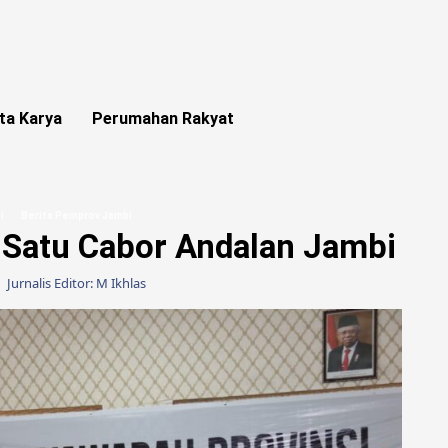
ta Karya
Perumahan Rakyat
i
Berita Pemprov Jambi
h Satu Cabor Andalan Jambi
2
Jurnalis Editor: M Ikhlas