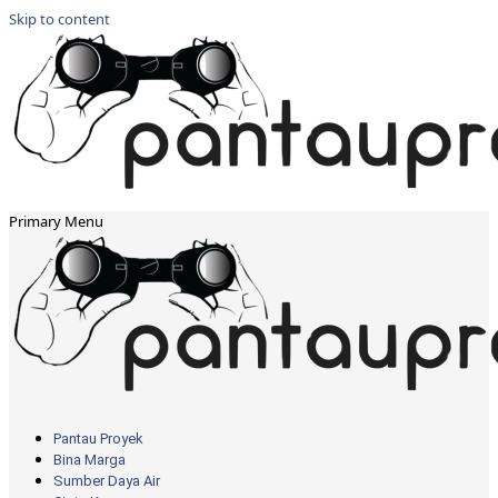
Skip to content
Primary Menu
Pantau Proyek
Bina Marga
Sumber Daya Air