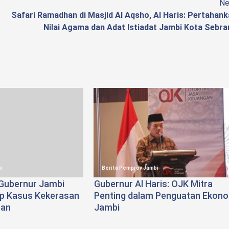
Ne
Safari Ramadhan di Masjid Al Aqsho, Al Haris: Pertahan
Nilai Agama dan Adat Istiadat Jambi Kota Sebr
i
Berita Pemprov Jambi
Gubernur Jambi
Gubernur Al Haris: OJK Mitra
ap Kasus Kekerasan
Penting dalam Penguatan Ekon
uan
Jambi