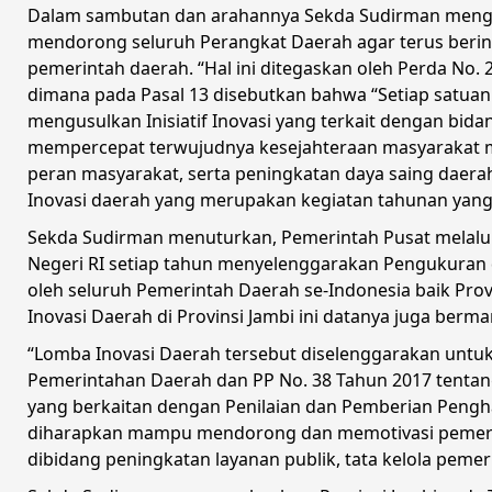
Dalam sambutan dan arahannya Sekda Sudirman mengat
mendorong seluruh Perangkat Daerah agar terus beri
pemerintah daerah. “Hal ini ditegaskan oleh Perda No.
dimana pada Pasal 13 disebutkan bahwa “Setiap satuan 
mengusulkan Inisiatif Inovasi yang terkait dengan bid
mempercepat terwujudnya kesejahteraan masyarakat m
peran masyarakat, serta peningkatan daya saing daer
Inovasi daerah yang merupakan kegiatan tahunan yang d
Sekda Sudirman menuturkan, Pemerintah Pusat melalui
Negeri RI setiap tahun menyelenggarakan Pengukuran d
oleh seluruh Pemerintah Daerah se-Indonesia baik Pr
Inovasi Daerah di Provinsi Jambi ini datanya juga ber
“Lomba Inovasi Daerah tersebut diselenggarakan untu
Pemerintahan Daerah dan PP No. 38 Tahun 2017 tentang
yang berkaitan dengan Penilaian dan Pemberian Pengha
diharapkan mampu mendorong dan memotivasi pemerin
dibidang peningkatan layanan publik, tata kelola peme