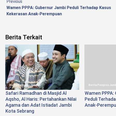
Continue
Previous
Wamen PPPA: Gubernur Jambi Peduli Terhadap Kasus
Reading
Kekerasan Anak-Perempuan
Berita Terkait
Berita Pemprov Jambi
Berita Pemprov Jamb
Safari Ramadhan di Masjid Al
Wamen PPPA: 
Aqsho, Al Haris: Pertahankan Nilai
Peduli Terhad
Agama dan Adat Istiadat Jambi
Anak-Peremp
Kota Sebrang