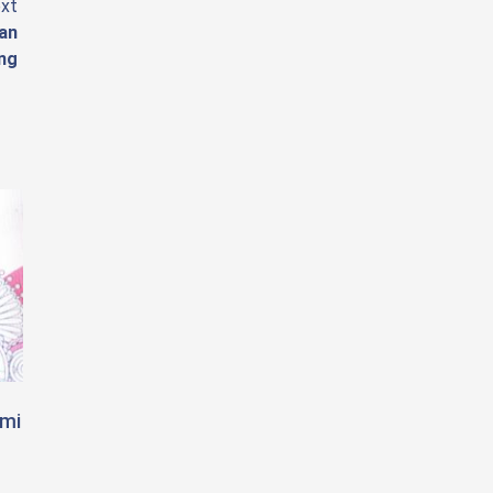
xt
kan
ang
omi