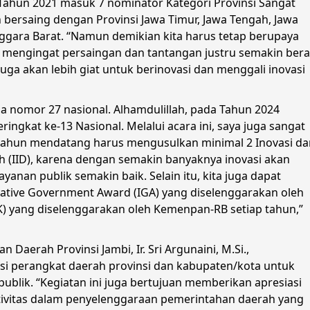
ahun 2021 masuk 7 nominator Kategori Provinsi Sangat
bersaing dengan Provinsi Jawa Timur, Jawa Tengah, Jawa
nggara Barat. “Namun demikian kita harus tetap berupaya
, mengingat persaingan dan tantangan justru semakin bera
juga akan lebih giat untuk berinovasi dan menggali inovasi
a nomor 27 nasional. Alhamdulillah, pada Tahun 2024
ingkat ke-13 Nasional. Melalui acara ini, saya juga sangat
tahun mendatang harus mengusulkan minimal 2 Inovasi da
 (IID), karena dengan semakin banyaknya inovasi akan
an publik semakin baik. Selain itu, kita juga dapat
vative Government Award (IGA) yang diselenggarakan oleh
K) yang diselenggarakan oleh Kemenpan-RB setiap tahun,”
aerah Provinsi Jambi, Ir. Sri Argunaini, M.Si.,
i perangkat daerah provinsi dan kabupaten/kota untuk
ublik. “Kegiatan ini juga bertujuan memberikan apresiasi
tivitas dalam penyelenggaraan pemerintahan daerah yang