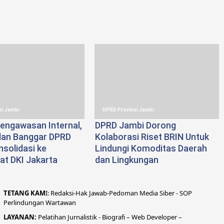
si Jambi
DPRD Provinsi Jambi
engawasan Internal,
DPRD Jambi Dorong
an Banggar DPRD
Kolaborasi Riset BRIN Untuk
solidasi ke
Lindungi Komoditas Daerah
at DKI Jakarta
dan Lingkungan
TETANG KAM
I:
Redaksi
-
Hak Jawab-
Pedoman Media Siber
-
SOP
Perlindungan Wartawan
LAYANAN:
Pelatihan Jurnalistik -
Biografi
–
Web Developer
–