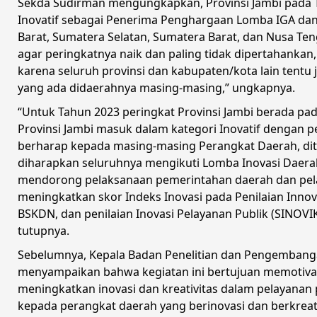
Sekda Sudirman mengungkapkan, Provinsi Jambi pada T
Inovatif sebagai Penerima Penghargaan Lomba IGA dan 
Barat, Sumatera Selatan, Sumatera Barat, dan Nusa Te
agar peringkatnya naik dan paling tidak dipertahankan
karena seluruh provinsi dan kabupaten/kota lain tentu 
yang ada didaerahnya masing-masing,” ungkapnya.
“Untuk Tahun 2023 peringkat Provinsi Jambi berada pad
Provinsi Jambi masuk dalam kategori Inovatif dengan per
berharap kepada masing-masing Perangkat Daerah, di
diharapkan seluruhnya mengikuti Lomba Inovasi Daerah
mendorong pelaksanaan pemerintahan daerah dan pelayan
meningkatkan skor Indeks Inovasi pada Penilaian Inno
BSKDN, dan penilaian Inovasi Pelayanan Publik (SINOVI
tutupnya.
Sebelumnya, Kepala Badan Penelitian dan Pengembangan D
menyampaikan bahwa kegiatan ini bertujuan memotivas
meningkatkan inovasi dan kreativitas dalam pelayanan p
kepada perangkat daerah yang berinovasi dan berkrea