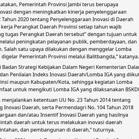
akan, Pemerintah Provinsi Jambi terus berupaya
novasi dengan meningkatkan kinerja penyelenggaraan
 2 Tahun 2020 tentang Penyelenggaraan Inovasi di Daerah
kerja Perangkat Daerah Provinsi setiap tahun wajib
ang tugas Perangkat Daerah tersebut” dengan tujuan untuk
elalui peningkatan pelayanan publik, pemberdayaan, dan
ah. Salah satu upaya dilakukan dengan menggelar Lomba
igelar Pemerintah Provinsi melalui Balitbangda,” katanya.
 Badan Strategi Kebijakan Dalam Negeri Kementerian Dal
an Penilaian Indeks Inovasi Daerah/Lomba IGA yang diikut
ovinsi maupun Kabupaten/Kota, sehingga kegiatan Lomba
manfaat untuk mengikuti Lomba IGA yang dilaksanakan BSKD
k menjalankan ketentuan UU No. 23 Tahun 2014 tentang
 Inovasi Daerah, serta Permendagri No. 104 Tahun 2018
rgaan dan/atau Insentif Inovasi Daerah yang hasilnya
tah daerah untuk terus melakukan inovasi daerah
rintahan, dan pembangunan di daerah,” tuturnya.