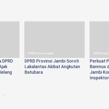
DPRD Provinsi Jambi
DPRD Provin
a DPRD
DPRD Provinsi Jambi Soroti
Perkuat P
Ajak
Lakalantas Akibat Angkutan
Banmus d
Jelang
Batubara
Jambi Kon
Inspektor
.