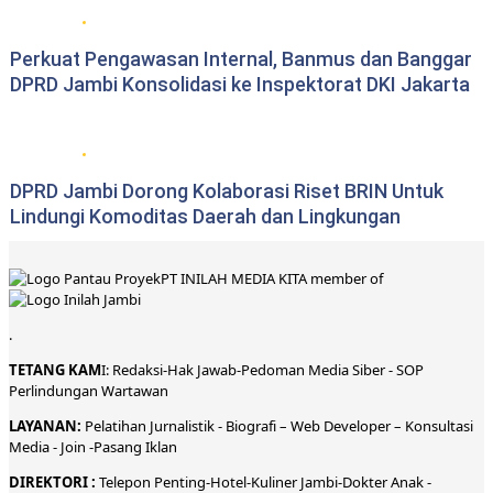
DPRD Provinsi Jambi
Perkuat Pengawasan Internal, Banmus dan Banggar
DPRD Jambi Konsolidasi ke Inspektorat DKI Jakarta
DPRD Provinsi Jambi
DPRD Jambi Dorong Kolaborasi Riset BRIN Untuk
Lindungi Komoditas Daerah dan Lingkungan
PT INILAH MEDIA KITA member of
.
TETANG KAM
I:
Redaksi
-
Hak Jawab-
Pedoman Media Siber
-
SOP
Perlindungan Wartawan
LAYANAN:
Pelatihan Jurnalistik -
Biografi
–
Web Developer
–
Konsultasi
Media
- Join -
Pasang Iklan
DIREKTORI
:
Telepon
Penting-
Hotel
-Kuliner
Jambi
-
Dokt
er
Anak -