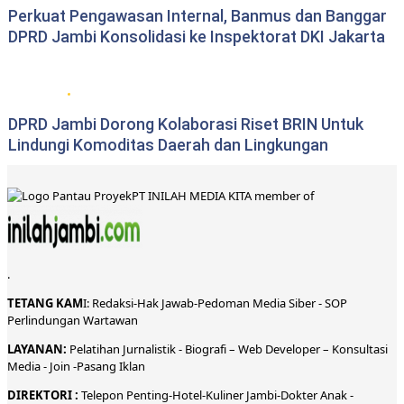
Perkuat Pengawasan Internal, Banmus dan Banggar
DPRD Jambi Konsolidasi ke Inspektorat DKI Jakarta
DPRD Provinsi Jambi
DPRD Jambi Dorong Kolaborasi Riset BRIN Untuk
Lindungi Komoditas Daerah dan Lingkungan
PT INILAH MEDIA KITA member of
.
TETANG KAM
I:
Redaksi
-
Hak Jawab-
Pedoman Media Siber
-
SOP
Perlindungan Wartawan
LAYANAN:
Pelatihan Jurnalistik -
Biografi
–
Web Developer
–
Konsultasi
Media
- Join -
Pasang Iklan
DIREKTORI
:
Telepon
Penting-
Hotel
-Kuliner
Jambi
-
Dokt
er
Anak -