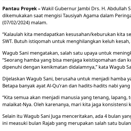
Pantau Proyek –
Wakil Gubernur Jambi Drs. H. Abdullah 
dikemukakan saat mengisi Tausiyah Agama dalam Peringat
(07/02/2024) malam.
“Kalaulah kita mendapatkan kesusahan/keburukan kita sel
SWT. Butuh istiqomah untuk menghilangkan keluh kesah, p
Wagub Sani mengatakan, salah satu upaya untuk meningk
“Seorang hamba yang bisa menjaga keistiqomahan dan kon
dipenuhi dengan kenikmatan didalamnya,” kata Wagub Sa
Dijelaskan Wagub Sani, berusaha untuk menjadi hamba ya
Betapa banyak ayat Al-Qu’ran dan hadits-hadits nabi y
“Kita semua akan menjadi manusia yang tenang, lapang, t
malaikat-Nya. Oleh karenanya, mari kita jaga konsistens
Selain itu Wagub Sani Juga menceritakan, ada 4 bulan yan
ini measuki bulan Rajab yang merupakan salah satu bulan 