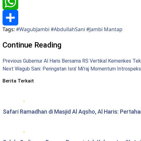
Twitter
WhatsApp
Tags:
#WagubJambi #AbdullahSani #Jambi Mantap
Share
Continue Reading
Previous
Gubernur Al Haris Bersama RS Vertikal Kemenkes Tek
Next
Wagub Sani: Peringatan Isra’ Mi’raj Momentum Introspeksi
Berita Terkait
Berita Pemprov Jambi
Safari Ramadhan di Masjid Al Aqsho, Al Haris: Pertah
Berita Pemprov Jambi