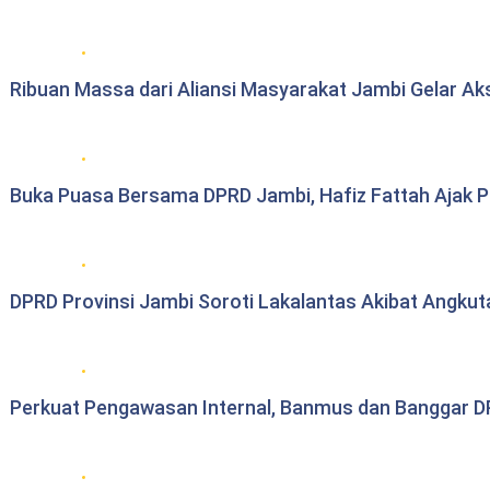
Berita daerah Jambi
Ribuan Massa dari Aliansi Masyarakat Jambi Gelar Ak
DPRD Provinsi Jambi
Buka Puasa Bersama DPRD Jambi, Hafiz Fattah Ajak Per
DPRD Provinsi Jambi
DPRD Provinsi Jambi Soroti Lakalantas Akibat Angku
DPRD Provinsi Jambi
Perkuat Pengawasan Internal, Banmus dan Banggar DP
DPRD Provinsi Jambi