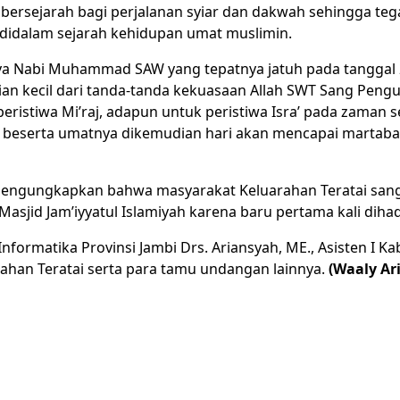
 bersejarah bagi perjalanan syiar dan dakwah sehingga te
didalam sejarah kehidupan umat muslimin.
j-nya Nabi Muhammad SAW yang tepatnya jatuh pada tanggal 2
ecil dari tanda-tanda kekuasaan Allah SWT Sang Penguasa
 peristiwa Mi’raj, adapun untuk peristiwa Isra’ pada zama
serta umatnya dikemudian hari akan mencapai martabat y
., mengungkapkan bahwa masyarakat Keluarahan Teratai san
asjid Jam’iyyatul Islamiyah karena baru pertama kali dihadi
an Informatika Provinsi Jambi Drs. Ariansyah, ME., Asisten 
ahan Teratai serta para tamu undangan lainnya.
(Waaly Ar