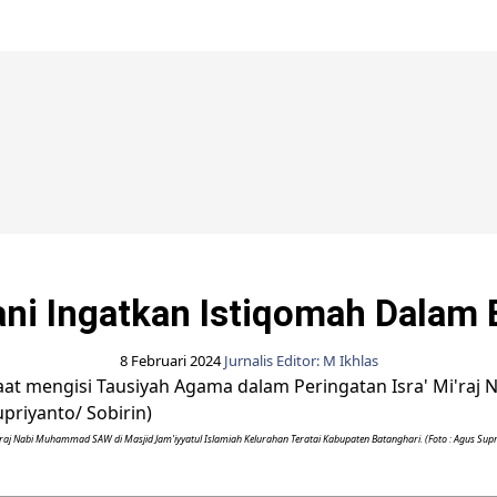
Berita Pemprov Jambi
ni Ingatkan Istiqomah Dalam 
8 Februari 2024
Jurnalis Editor: M Ikhlas
'raj Nabi Muhammad SAW di Masjid Jam'iyyatul Islamiah Kelurahan Teratai Kabupaten Batanghari. (Foto : Agus Supr