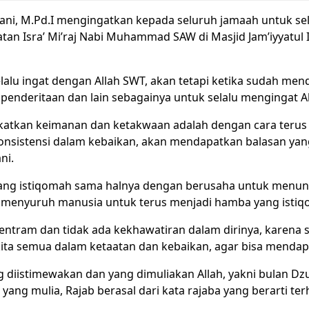
Sani, M.Pd.I mengingatkan kepada seluruh jamaah untuk se
an Isra’ Mi’raj Nabi Muhammad SAW di Masjid Jam’iyyatul 
alu ingat dengan Allah SWT, akan tetapi ketika sudah mend
enderitaan dan lain sebagainya untuk selalu mengingat Al
atkan keimanan dan ketakwaan adalah dengan cara terus 
sistensi dalam kebaikan, akan mendapatkan balasan yang 
ni.
ng istiqomah sama halnya dengan berusaha untuk menunaik
ang menyuruh manusia untuk terus menjadi hamba yang ist
entram dan tidak ada kekhawatiran dalam dirinya, karena 
i kita semua dalam ketaatan dan kebaikan, agar bisa menda
g diistimewakan dan yang dimuliakan Allah, yakni bulan Dz
yang mulia, Rajab berasal dari kata rajaba yang berarti te