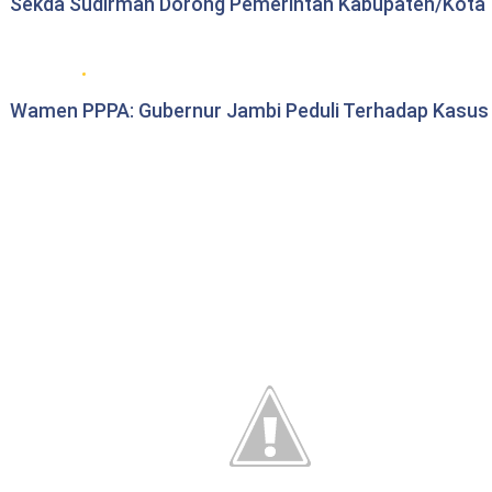
Sekda Sudirman Dorong Pemerintah Kabupaten/Kota T
Berita Pemprov Jambi
Wamen PPPA: Gubernur Jambi Peduli Terhadap Kasu