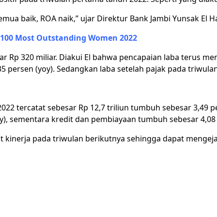
semua baik, ROA naik,” ujar Direktur Bank Jambi Yunsak El Ha
 100 Most Outstanding Women 2022
 Rp 320 miliar. Diakui El bahwa pencapaian laba terus me
5 persen (yoy). Sedangkan laba setelah pajak pada triwulan 
 2022 tercatat sebesar Rp 12,7 triliun tumbuh sebesar 3,49 p
oy), sementara kredit dan pembiayaan tumbuh sebesar 4,08 
 kinerja pada triwulan berikutnya sehingga dapat mengej