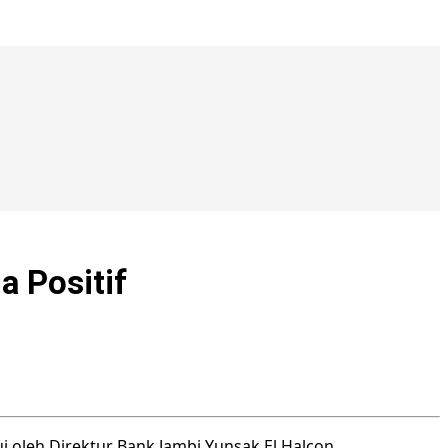
a Positif
i oleh Direktur Bank Jambi Yunsak El Halcon.