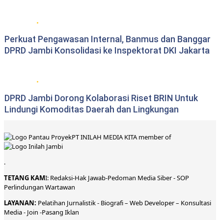
DPRD Provinsi Jambi
Perkuat Pengawasan Internal, Banmus dan Banggar
DPRD Jambi Konsolidasi ke Inspektorat DKI Jakarta
DPRD Provinsi Jambi
DPRD Jambi Dorong Kolaborasi Riset BRIN Untuk
Lindungi Komoditas Daerah dan Lingkungan
PT INILAH MEDIA KITA member of
.
TETANG KAM
I:
Redaksi
-
Hak Jawab-
Pedoman Media Siber
-
SOP
Perlindungan Wartawan
LAYANAN:
Pelatihan Jurnalistik -
Biografi
–
Web Developer
–
Konsultasi
Media
- Join -
Pasang Iklan