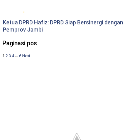
DPRD Provinsi Jambi
Ketua DPRD Hafiz: DPRD Siap Bersinergi dengan
Pemprov Jambi
Paginasi pos
1
…
2
3
4
6
Next