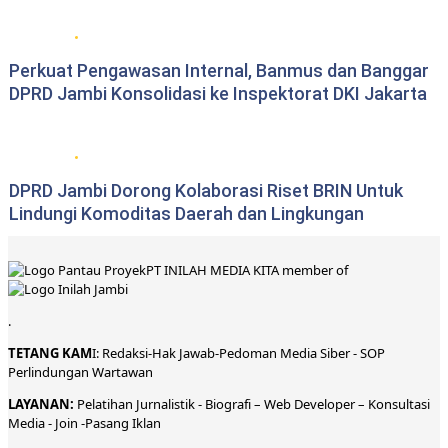
DPRD Provinsi Jambi
Perkuat Pengawasan Internal, Banmus dan Banggar
DPRD Jambi Konsolidasi ke Inspektorat DKI Jakarta
DPRD Provinsi Jambi
DPRD Jambi Dorong Kolaborasi Riset BRIN Untuk
Lindungi Komoditas Daerah dan Lingkungan
PT INILAH MEDIA KITA member of
.
TETANG KAM
I:
Redaksi
-
Hak Jawab-
Pedoman Media Siber
-
SOP
Perlindungan Wartawan
LAYANAN:
Pelatihan Jurnalistik -
Biografi
–
Web Developer
–
Konsultasi
Media
- Join -
Pasang Iklan