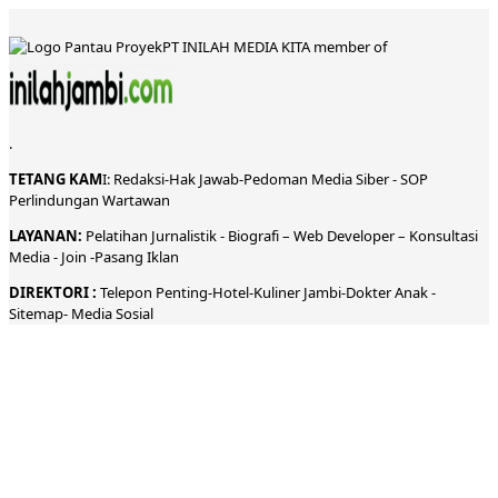
PT INILAH MEDIA KITA member of
.
TETANG KAM
I:
Redaksi
-
Hak Jawab-
Pedoman Media Siber
-
SOP
Perlindungan Wartawan
LAYANAN:
Pelatihan Jurnalistik -
Biografi
–
Web Developer
–
Konsultasi
Media
- Join -
Pasang Iklan
DIREKTORI
:
Telepon
Penting-
Hotel
-Kuliner
Jambi
-
Dokt
er
Anak -
Sitemap-
Media Sosial