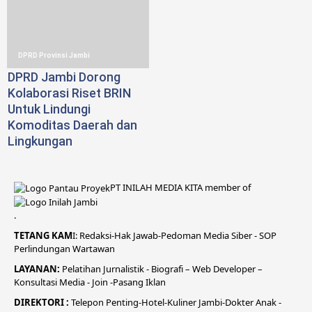
DPRD Provinsi Jambi
DPRD Jambi Dorong
Kolaborasi Riset BRIN
Untuk Lindungi
Komoditas Daerah dan
Lingkungan
PT INILAH MEDIA KITA member of
.
TETANG KAM
I:
Redaksi
-
Hak Jawab-
Pedoman Media Siber
-
SOP
Perlindungan Wartawan
LAYANAN:
Pelatihan Jurnalistik -
Biografi
–
Web Developer
–
Konsultasi Media
- Join -
Pasang Iklan
DIREKTORI
:
Telepon
Penting-
Hotel
-Kuliner
Jambi
-
Dokt
er
Anak -