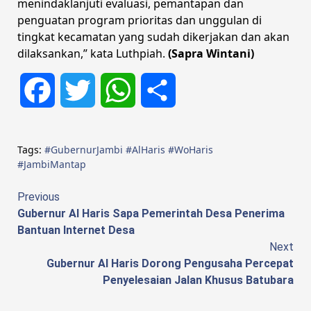
menindaklanjuti evaluasi, pemantapan dan
penguatan program prioritas dan unggulan di
tingkat kecamatan yang sudah dikerjakan dan akan
dilaksankan,” kata Luthpiah.
(Sapra Wintani)
Facebook
Twitter
WhatsApp
Share
Tags:
#GubernurJambi #AlHaris #WoHaris
#JambiMantap
Continue
Previous
Gubernur Al Haris Sapa Pemerintah Desa Penerima
Reading
Bantuan Internet Desa
Next
Gubernur Al Haris Dorong Pengusaha Percepat
Penyelesaian Jalan Khusus Batubara