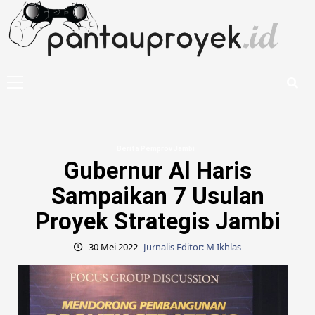
Skip
to
content
Primary
Menu
Berita Pemprov Jambi
Gubernur Al Haris
Sampaikan 7 Usulan
Proyek Strategis Jambi
30 Mei 2022
Jurnalis Editor: M Ikhlas