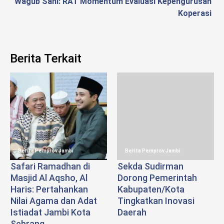
Wagub Sani: RAT Momentum Evaluasi Kepengurusan
Koperasi
Berita Terkait
Berita Pemprov Jambi
Berita Pemprov Jambi
Safari Ramadhan di
Sekda Sudirman
Masjid Al Aqsho, Al
Dorong Pemerintah
Haris: Pertahankan
Kabupaten/Kota
Nilai Agama dan Adat
Tingkatkan Inovasi
Istiadat Jambi Kota
Daerah
Sebrang