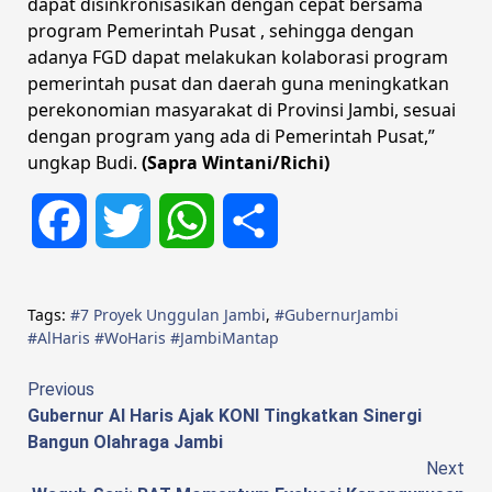
dapat disinkronisasikan dengan cepat bersama
program Pemerintah Pusat , sehingga dengan
adanya FGD dapat melakukan kolaborasi program
pemerintah pusat dan daerah guna meningkatkan
perekonomian masyarakat di Provinsi Jambi, sesuai
dengan program yang ada di Pemerintah Pusat,”
ungkap Budi.
(Sapra Wintani/Richi)
Facebook
Twitter
WhatsApp
Share
Tags:
#7 Proyek Unggulan Jambi
,
#GubernurJambi
#AlHaris #WoHaris #JambiMantap
Continue
Previous
Gubernur Al Haris Ajak KONI Tingkatkan Sinergi
Reading
Bangun Olahraga Jambi
Next