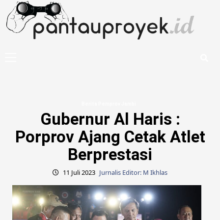
Skip
to
content
Primary
Menu
Berita Pemprov Jambi
Gubernur Al Haris :
Porprov Ajang Cetak Atlet
Berprestasi
11 Juli 2023
Jurnalis Editor: M Ikhlas