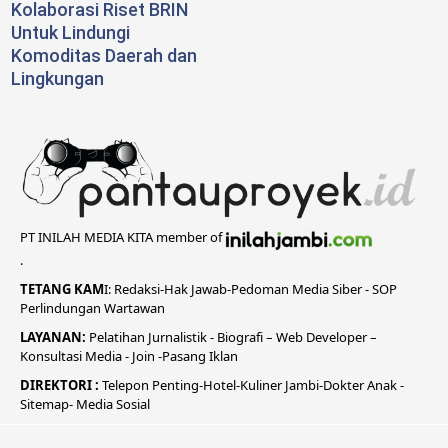
Kolaborasi Riset BRIN
Untuk Lindungi
Komoditas Daerah dan
Lingkungan
PT INILAH MEDIA KITA member of
.
TETANG KAM
I:
Redaksi
-
Hak Jawab-
Pedoman Media Siber
-
SOP
Perlindungan Wartawan
LAYANAN:
Pelatihan Jurnalistik -
Biografi
–
Web Developer
–
Konsultasi Media
- Join -
Pasang Iklan
DIREKTORI
:
Telepon
Penting-
Hotel
-Kuliner
Jambi
-
Dokt
er
Anak -
Sitemap-
Media Sosial