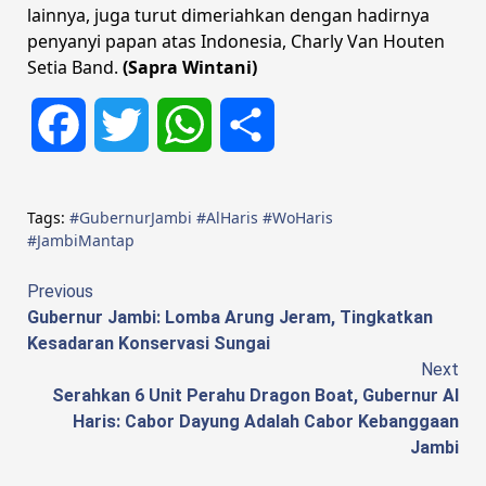
lainnya, juga turut dimeriahkan dengan hadirnya
penyanyi papan atas Indonesia, Charly Van Houten
Setia Band.
(Sapra Wintani)
Facebook
Twitter
WhatsApp
Share
Tags:
#GubernurJambi #AlHaris #WoHaris
#JambiMantap
Continue
Previous
Gubernur Jambi: Lomba Arung Jeram, Tingkatkan
Reading
Kesadaran Konservasi Sungai
Next
Serahkan 6 Unit Perahu Dragon Boat, Gubernur Al
Haris: Cabor Dayung Adalah Cabor Kebanggaan
Jambi