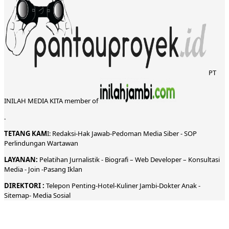
PT
INILAH MEDIA KITA member of
.
TETANG KAM
I:
Redaksi
-
Hak Jawab-
Pedoman Media Siber
-
SOP
Perlindungan Wartawan
LAYANAN:
Pelatihan Jurnalistik -
Biografi
–
Web Developer
–
Konsultasi
Media
- Join -
Pasang Iklan
DIREKTORI
:
Telepon
Penting-
Hotel
-Kuliner
Jambi
-
Dokt
er
Anak -
Sitemap-
Media Sosial