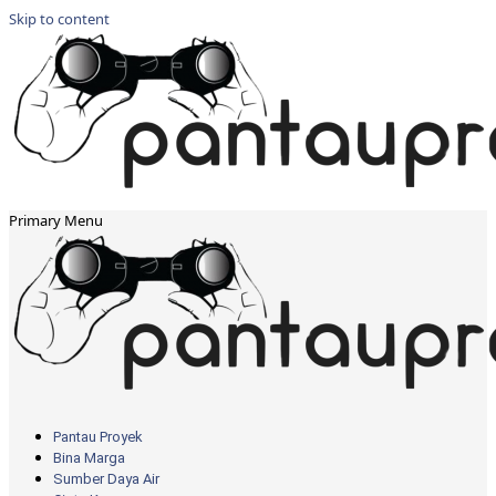
Skip to content
Primary Menu
Pantau Proyek
Bina Marga
Sumber Daya Air