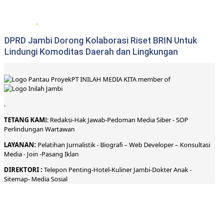
DPRD Provinsi Jambi
DPRD Jambi Dorong Kolaborasi Riset BRIN Untuk
Lindungi Komoditas Daerah dan Lingkungan
PT INILAH MEDIA KITA member of
.
TETANG KAM
I:
Redaksi
-
Hak Jawab-
Pedoman Media Siber
-
SOP
Perlindungan Wartawan
LAYANAN:
Pelatihan Jurnalistik -
Biografi
–
Web Developer
–
Konsultasi
Media
- Join -
Pasang Iklan
DIREKTORI
:
Telepon
Penting-
Hotel
-Kuliner
Jambi
-
Dokt
er
Anak -
Sitemap-
Media Sosial