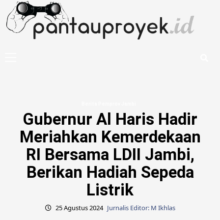
Skip
to
content
Primary
Menu
Berita Pemprov Jambi
Gubernur Al Haris Hadir
Meriahkan Kemerdekaan
RI Bersama LDII Jambi,
Berikan Hadiah Sepeda
Listrik
25 Agustus 2024
Jurnalis Editor: M Ikhlas