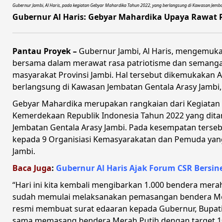
Gubernur Jambi, Al Haris, pada kegiatan Gebyar Mahardika Tahun 2022, yang berlangsung di Kawasan Jembat
Gubernur Al Haris: Gebyar Mahardika Upaya Rawat 
Pantau Proyek –
Gubernur Jambi, Al Haris, mengemuk
bersama dalam merawat rasa patriotisme dan semanga
masyarakat Provinsi Jambi. Hal tersebut dikemukakan 
berlangsung di Kawasan Jembatan Gentala Arasy Jambi, 
Gebyar Mahardika merupakan rangkaian dari Kegiatan 
Kemerdekaan Republik Indonesia Tahun 2022 yang dita
Jembatan Gentala Arasy Jambi. Pada kesempatan terse
kepada 9 Organisiasi Kemasyarakatan dan Pemuda yang
Jambi.
Baca Juga
:
Gubernur Al Haris Ajak Forum CSR Bersin
“Hari ini kita kembali mengibarkan 1.000 bendera merah
sudah memulai melaksanakan pemasangan bendera Merah
resmi membuat surat edaaran kepada Gubernur, Bupati
sama memasang bendera Merah Putih dengan target 10 ju