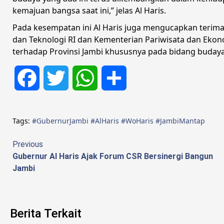
kemajuan bangsa saat ini,” jelas Al Haris.
Pada kesempatan ini Al Haris juga mengucapkan terima
dan Teknologi RI dan Kementerian Pariwisata dan Ekono
terhadap Provinsi Jambi khususnya pada bidang budaya
Facebook
Twitter
WhatsApp
Share
Tags:
#GubernurJambi #AlHaris #WoHaris #JambiMantap
Continue
Previous
Gubernur Al Haris Ajak Forum CSR Bersinergi Bangun
Reading
Jambi
Berita Terkait