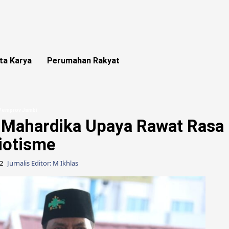
ta Karya
Perumahan Rakyat
 Pemprov Jambi
r Mahardika Upaya Rawat Rasa
iotisme
22
Jurnalis Editor: M Ikhlas