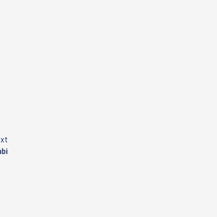
xt
bi