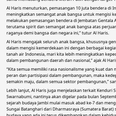
Al Haris menuturkan, pemasangan 10 juta bendera di 
meningkatkan semangat anak bangsa untuk mengisi k
melakukan pemasangan bendera di Jembatan Gentala A
terutama spirit dan semangat anak bangsa atas perju
raganya demi bangsa dan negara ini,” tutur Al Haris.
Al Haris mengajak seluruh anak bangsa, khususnya gen
dalam mengisi kemerdekaan ini dengan berbagai kegiat
tanah air Indonesia, mari kita lebih meningkatkan keped
dalam pembangunan daerah dan nasional,” ajak Al Hari
“Kita semua memiliki rasa nasionalisme yang kuat dan 
peran dan partisipasi dalam pembangunan, maka kede
semakin maju, dalam semua sektor pembangunan,” sam
Lebih lanjut, Al Haris juga menjelaskan terkait Kendu
Swarnabumi, nantinya akan digelar pada bulan Septem
sejarah budaya Jambi mulai masuk abad ke-7 dan meng
Sungai Batanghari dari Dharmasraya (Sumatera Barat) 
budaya yang ada ini terus dikembangkan dalam kehidup