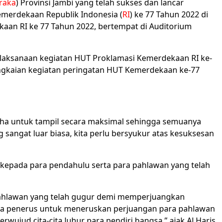
raka
) Provinsi Jambi yang telah sukses dan lancar
emerdekaan Republik Indonesia (
RI
) ke 77 Tahun 2022 di
aan RI ke 77 Tahun 2022, bertempat di Auditorium
pelaksanaan kegiatan HUT Proklamasi Kemerdekaan RI ke-
rangkaian kegiatan peringatan HUT Kemerdekaan ke-77
saha untuk tampil secara maksimal sehingga semuanya
sangat luar biasa, kita perlu bersyukur atas kesuksesan
 kepada para pendahulu serta para pahlawan yang telah
a pahlawan yang telah gugur demi memperjuangkan
muda penerus untuk meneruskan perjuangan para pahlawan
jud cita-cita luhur para pendiri bangsa,” ajak Al Haris.