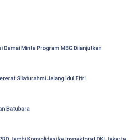
si Damai Minta Program MBG Dilanjutkan
erat Silaturahmi Jelang Idul Fitri
tan Batubara
RD Jambi Konsolidasi ke Inspektorat DKI Jakarta