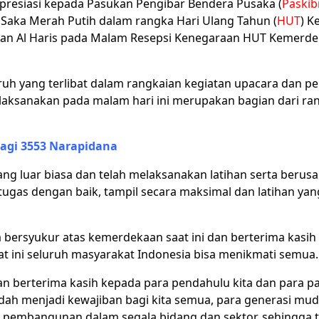
presiasi kepada Pasukan Pengibar Bendera Pusaka (
Paskib
aka Merah Putih dalam rangka Hari Ulang Tahun (
HUT
) K
kan Al Haris pada Malam Resepsi Kenegaraan HUT Kemerdek
ruh yang terlibat dalam rangkaian kegiatan upacara dan 
ta laksanakan pada malam hari ini merupakan bagian dari 
agi 3553 Narapidana
ang luar biasa dan telah melaksanakan latihan serta beru
gas dengan baik, tampil secara maksimal dan latihan yang 
bersyukur atas kemerdekaan saat ini dan berterima kasih
ini seluruh masyarakat Indonesia bisa menikmati semua.
i dan berterima kasih kepada para pendahulu kita dan par
sudah menjadi kewajiban bagi kita semua, para generasi 
mbangunan dalam segala bidang dan sektor, sehingga terwu