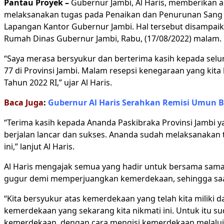
Pantau Proyek –
Gubernur Jambi, Al Haris, memberikan a
melaksanakan tugas pada Penaikan dan Penurunan Sang S
Lapangan Kantor Gubernur Jambi. Hal tersebut disampai
Rumah Dinas Gubernur Jambi, Rabu, (17/08/2022) malam.
“Saya merasa bersyukur dan berterima kasih kepada selu
77 di Provinsi Jambi. Malam resepsi kenegaraan yang ki
Tahun 2022 RI,” ujar Al Haris.
Baca Juga
:
Gubernur Al Haris Serahkan Remisi Umun B
“Terima kasih kepada Ananda Paskibraka Provinsi Jambi y
berjalan lancar dan sukses. Ananda sudah melaksanakan tu
ini,” lanjut Al Haris.
Al Haris mengajak semua yang hadir untuk bersama sama 
gugur demi memperjuangkan kemerdekaan, sehingga saat 
“Kita bersyukur atas kemerdekaan yang telah kita milik
kemerdekaan yang sekarang kita nikmati ini. Untuk itu 
kemerdekaan, dengan cara mengisi kemerdekaan melalui pe