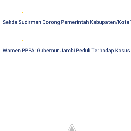
Berita Pemprov Jambi
Sekda Sudirman Dorong Pemerintah Kabupaten/Kota T
Berita Pemprov Jambi
Wamen PPPA: Gubernur Jambi Peduli Terhadap Kasu