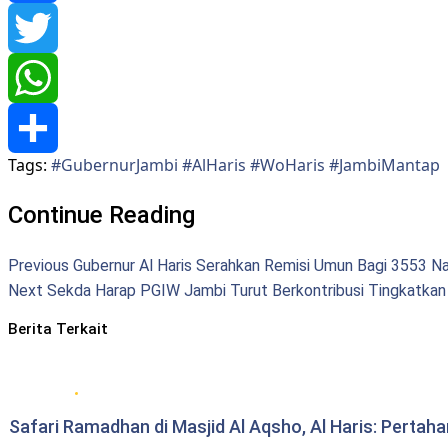
Facebook
Twitter
WhatsApp
Tags:
#GubernurJambi #AlHaris #WoHaris #JambiMantap
Share
Continue Reading
Previous
Gubernur Al Haris Serahkan Remisi Umun Bagi 3553 N
Next
Sekda Harap PGIW Jambi Turut Berkontribusi Tingkatkan
Berita Terkait
Berita Pemprov Jambi
Safari Ramadhan di Masjid Al Aqsho, Al Haris: Pertah