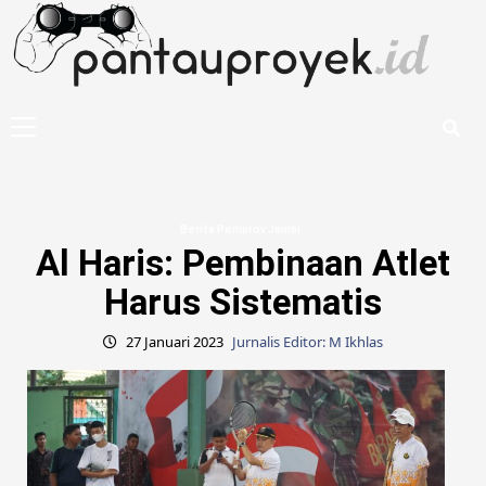
Skip
to
content
Primary
Menu
Berita Pemprov Jambi
Al Haris: Pembinaan Atlet
Harus Sistematis
27 Januari 2023
Jurnalis Editor: M Ikhlas