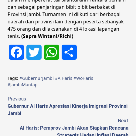
dan sebagai penjaringan bibit bibit berbakat di
Provinsi Jambi. Turnamen ini diikuti dari berbagai
daerah dan provinsi lain dengan peserta sebanyak
475 orang dan dilaksanakan di 4 lokasi lapangan
tenis.
(Sapra Wintani/Richi)
Facebook
Twitter
WhatsApp
Share
Tags:
#GubernurJambi #AlHaris #WoHaris
#JambiMantap
Continue
Previous
Gubernur Al Haris Apresiasi Kinerja Imigrasi Provinsi
Reading
Jambi
Next
Al Haris: Pemprov Jambi Akan Siapkan Rencana
Strategis Hadapi Inflasi Daerah