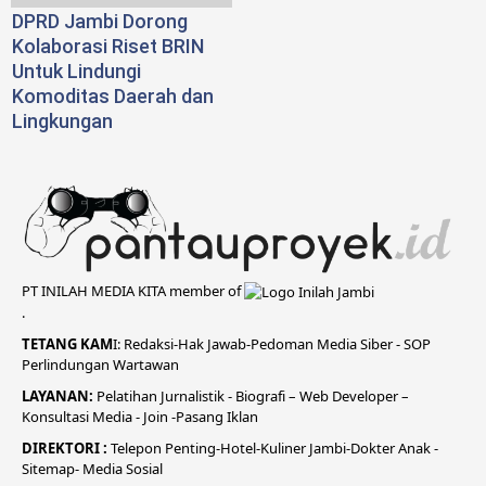
DPRD Jambi Dorong
Kolaborasi Riset BRIN
Untuk Lindungi
Komoditas Daerah dan
Lingkungan
PT INILAH MEDIA KITA member of
.
TETANG KAM
I:
Redaksi
-
Hak Jawab-
Pedoman Media Siber
-
SOP
Perlindungan Wartawan
LAYANAN:
Pelatihan Jurnalistik -
Biografi
–
Web Developer
–
Konsultasi Media
- Join -
Pasang Iklan
DIREKTORI
:
Telepon
Penting-
Hotel
-Kuliner
Jambi
-
Dokt
er
Anak -
Sitemap-
Media Sosial