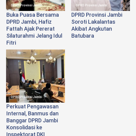
DPRD Provinsi Jambi
DPRD Provinsi Jambi
Buka Puasa Bersama
DPRD Provinsi Jambi
DPRD Jambi, Hafiz
Soroti Lakalantas
Fattah Ajak Pererat
Akibat Angkutan
Silaturahmi Jelang Idul
Batubara
Fitri
DPRD Provinsi Jambi
Perkuat Pengawasan
Internal, Banmus dan
Banggar DPRD Jambi
Konsolidasi ke
Inspektorat DKI