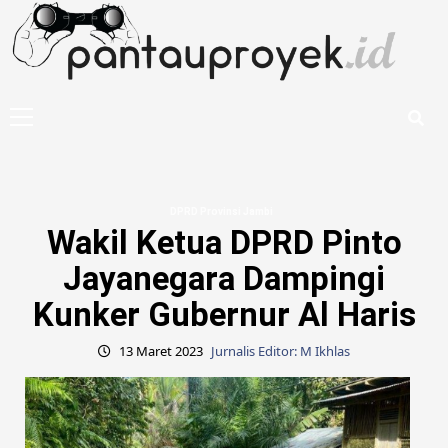
Skip
to
content
Primary
Menu
DPRD Provinsi Jambi
Wakil Ketua DPRD Pinto
Jayanegara Dampingi
Kunker Gubernur Al Haris
13 Maret 2023
Jurnalis Editor: M Ikhlas