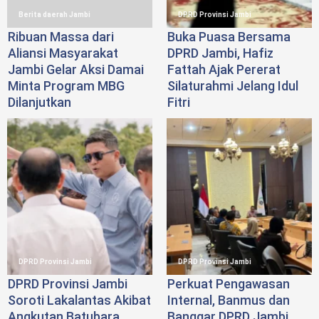
Berita daerah Jambi
DPRD Provinsi Jambi
Ribuan Massa dari
Buka Puasa Bersama
Aliansi Masyarakat
DPRD Jambi, Hafiz
Jambi Gelar Aksi Damai
Fattah Ajak Pererat
Minta Program MBG
Silaturahmi Jelang Idul
Dilanjutkan
Fitri
DPRD Provinsi Jambi
DPRD Provinsi Jambi
DPRD Provinsi Jambi
Perkuat Pengawasan
Soroti Lakalantas Akibat
Internal, Banmus dan
Angkutan Batubara
Banggar DPRD Jambi