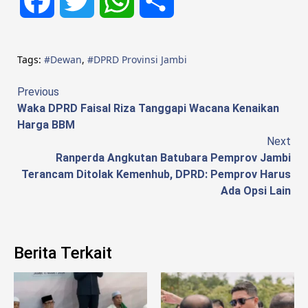
Facebook
Twitter
WhatsApp
Share
Tags:
#Dewan
,
#DPRD Provinsi Jambi
Continue
Previous
Waka DPRD Faisal Riza Tanggapi Wacana Kenaikan
Reading
Harga BBM
Next
Ranperda Angkutan Batubara Pemprov Jambi
Terancam Ditolak Kemenhub, DPRD: Pemprov Harus
Ada Opsi Lain
Berita Terkait