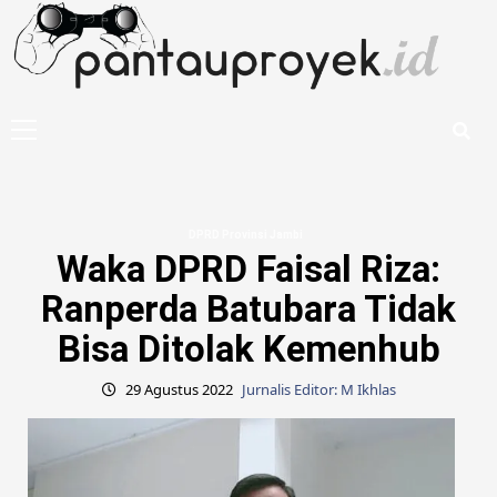
Skip
to
content
Primary
Menu
DPRD Provinsi Jambi
Waka DPRD Faisal Riza:
Ranperda Batubara Tidak
Bisa Ditolak Kemenhub
29 Agustus 2022
Jurnalis Editor: M Ikhlas