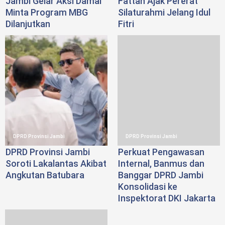
Jambi Gelar Aksi Damai
Fattah Ajak Pererat
Minta Program MBG
Silaturahmi Jelang Idul
Dilanjutkan
Fitri
DPRD Provinsi Jambi
DPRD Provinsi Jambi
DPRD Provinsi Jambi
Perkuat Pengawasan
Soroti Lakalantas Akibat
Internal, Banmus dan
Angkutan Batubara
Banggar DPRD Jambi
Konsolidasi ke
Inspektorat DKI Jakarta