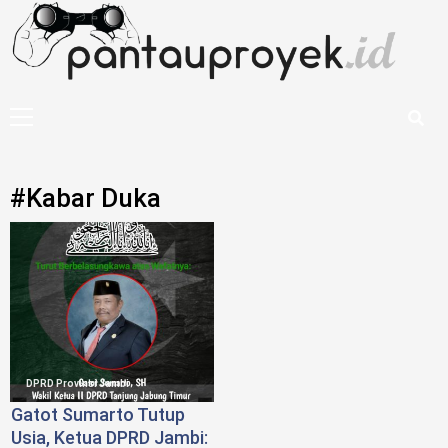
Skip
to
content
Primary
Menu
#Kabar Duka
DPRD Provinsi Jambi
Gatot Sumarto Tutup
Usia, Ketua DPRD Jambi: