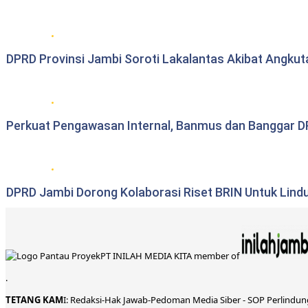
DPRD Provinsi Jambi
DPRD Provinsi Jambi Soroti Lakalantas Akibat Angku
DPRD Provinsi Jambi
Perkuat Pengawasan Internal, Banmus dan Banggar DP
DPRD Provinsi Jambi
DPRD Jambi Dorong Kolaborasi Riset BRIN Untuk Lind
PT INILAH MEDIA KITA member of
.
TETANG KAM
I:
Redaksi
-
Hak Jawab-
Pedoman Media Siber
-
SOP Perlindu