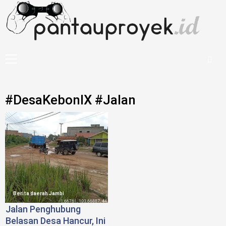
Skip
to
content
Primary
Menu
#DesaKebonIX #Jalan
Berita daerah Jambi
Jalan Penghubung
Belasan Desa Hancur, Ini