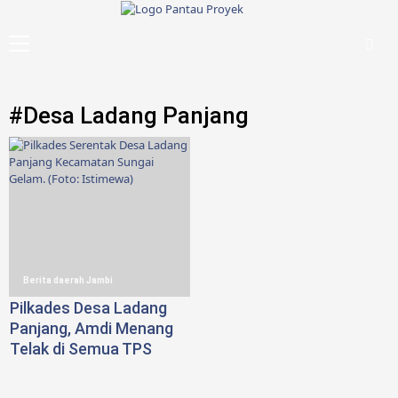
Skip
to
Primary
content
Menu
#Desa Ladang Panjang
Berita daerah Jambi
Pilkades Desa Ladang
Panjang, Amdi Menang
Telak di Semua TPS