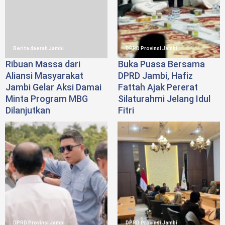
Berita daerah Jambi
DPRD Provinsi Jambi
Ribuan Massa dari
Buka Puasa Bersama
Aliansi Masyarakat
DPRD Jambi, Hafiz
Jambi Gelar Aksi Damai
Fattah Ajak Pererat
Minta Program MBG
Silaturahmi Jelang Idul
Dilanjutkan
Fitri
DPRD Provinsi Jambi
DPRD Provinsi Jambi