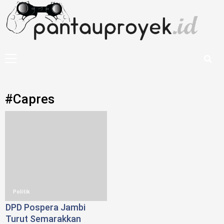
Skip
to
content
Primary
Menu
#Capres
Politik
DPD Pospera Jambi
Turut Semarakkan