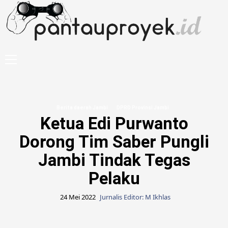
Skip
to
content
Primary
Menu
Berita daerah Jambi
DPRD Provinsi Jambi
Ketua Edi Purwanto
Dorong Tim Saber Pungli
Jambi Tindak Tegas
Pelaku
24 Mei 2022
Jurnalis Editor: M Ikhlas