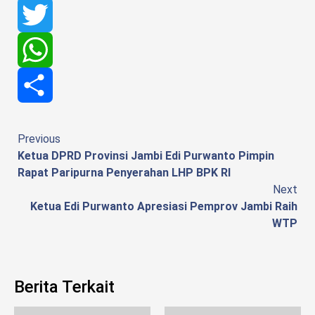
Facebook
Twitter
WhatsApp
Share
Continue
Previous
Ketua DPRD Provinsi Jambi Edi Purwanto Pimpin
Reading
Rapat Paripurna Penyerahan LHP BPK RI
Next
Ketua Edi Purwanto Apresiasi Pemprov Jambi Raih
WTP
Berita Terkait