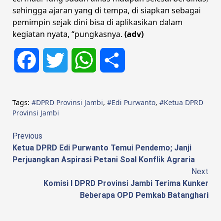
sehingga ajaran yang di tempa, di siapkan sebagai
pemimpin sejak dini bisa di aplikasikan dalam
kegiatan nyata, “pungkasnya.
(adv)
Facebook
Twitter
WhatsApp
Share
Tags:
#DPRD Provinsi Jambi
,
#Edi Purwanto
,
#Ketua DPRD
Provinsi Jambi
Continue
Previous
Ketua DPRD Edi Purwanto Temui Pendemo; Janji
Reading
Perjuangkan Aspirasi Petani Soal Konflik Agraria
Next
Komisi I DPRD Provinsi Jambi Terima Kunker
Beberapa OPD Pemkab Batanghari