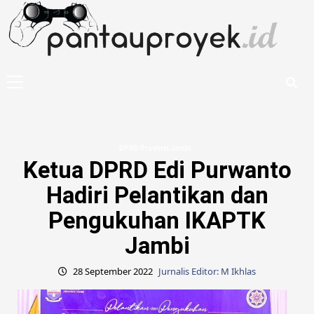
Skip
to
content
Primary
Menu
DPRD Provinsi Jambi
Ketua DPRD Edi Purwanto
Hadiri Pelantikan dan
Pengukuhan IKAPTK
Jambi
28 September 2022
Jurnalis Editor: M Ikhlas