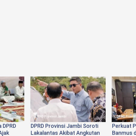
DPRD Provinsi Jambi
DPRD Provin
a DPRD
DPRD Provinsi Jambi Soroti
Perkuat P
Ajak
Lakalantas Akibat Angkutan
Banmus d