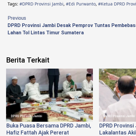
Tags:
#DPRD Provinsi Jambi
,
#Edi Purwanto
,
#Ketua DPRD Provi
Continue
Previous
DPRD Provinsi Jambi Desak Pemprov Tuntas Pembebas
Reading
Lahan Tol Lintas Timur Sumatera
Berita Terkait
DPRD Provinsi Jambi
DPRD Provinsi Jambi
Buka Puasa Bersama DPRD Jambi,
DPRD Provinsi 
Hafiz Fattah Ajak Pererat
Lakalantas Ak