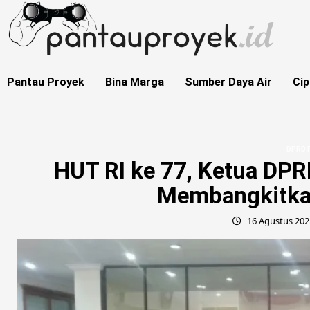
Skip
to
content
Pantau Proyek
Bina Marga
Sumber Daya Air
Cip
DPRD P
HUT RI ke 77, Ketua DP
Membangkitka
16 Agustus 20