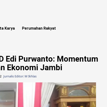
ta Karya
Perumahan Rakyat
rovinsi Jambi
RD Edi Purwanto: Momentum
n Ekonomi Jambi
22
Jurnalis Editor: M Ikhlas