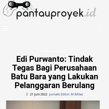
Skip
to
content
Primary
Menu
DPRD Provinsi Jambi
Edi Purwanto: Tindak
Tegas Bagi Perusahaan
Batu Bara yang Lakukan
Pelanggaran Berulang
21 Juni 2022
Jurnalis Editor: M Ikhlas