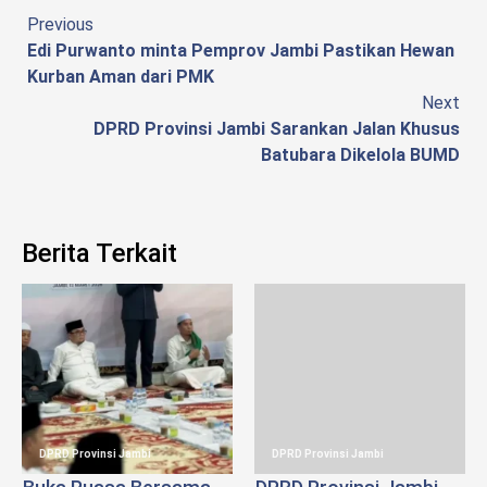
Continue
Previous
Edi Purwanto minta Pemprov Jambi Pastikan Hewan
Reading
Kurban Aman dari PMK
Next
DPRD Provinsi Jambi Sarankan Jalan Khusus
Batubara Dikelola BUMD
Berita Terkait
DPRD Provinsi Jambi
DPRD Provinsi Jambi