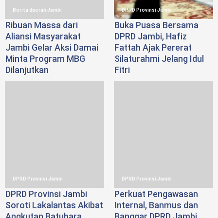
Berita daerah Jambi
DPRD Provinsi Jambi
Ribuan Massa dari
Buka Puasa Bersama
Aliansi Masyarakat
DPRD Jambi, Hafiz
Jambi Gelar Aksi Damai
Fattah Ajak Pererat
Minta Program MBG
Silaturahmi Jelang Idul
Dilanjutkan
Fitri
DPRD Provinsi Jambi
DPRD Provinsi Jambi
DPRD Provinsi Jambi
Perkuat Pengawasan
Soroti Lakalantas Akibat
Internal, Banmus dan
Angkutan Batubara
Banggar DPRD Jambi