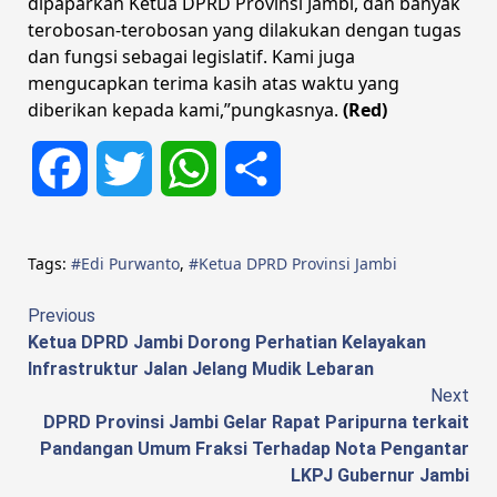
dipaparkan Ketua DPRD Provinsi Jambi, dan banyak
terobosan-terobosan yang dilakukan dengan tugas
dan fungsi sebagai legislatif. Kami juga
mengucapkan terima kasih atas waktu yang
diberikan kepada kami,”pungkasnya.
(Red)
Facebook
Twitter
WhatsApp
Share
Tags:
#Edi Purwanto
,
#Ketua DPRD Provinsi Jambi
Continue
Previous
Ketua DPRD Jambi Dorong Perhatian Kelayakan
Reading
Infrastruktur Jalan Jelang Mudik Lebaran
Next
DPRD Provinsi Jambi Gelar Rapat Paripurna terkait
Pandangan Umum Fraksi Terhadap Nota Pengantar
LKPJ Gubernur Jambi