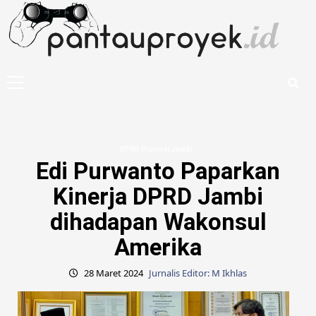
Skip
to
content
Primary
Menu
DPRD Provinsi Jambi
Edi Purwanto Paparkan
Kinerja DPRD Jambi
dihadapan Wakonsul
Amerika
28 Maret 2024
Jurnalis Editor: M Ikhlas