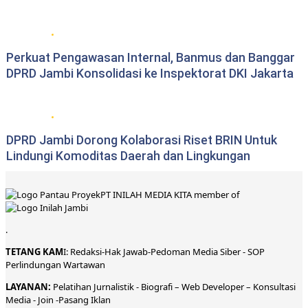
DPRD Provinsi Jambi
Perkuat Pengawasan Internal, Banmus dan Banggar
DPRD Jambi Konsolidasi ke Inspektorat DKI Jakarta
DPRD Provinsi Jambi
DPRD Jambi Dorong Kolaborasi Riset BRIN Untuk
Lindungi Komoditas Daerah dan Lingkungan
PT INILAH MEDIA KITA member of
.
TETANG KAM
I:
Redaksi
-
Hak Jawab-
Pedoman Media Siber
-
SOP
Perlindungan Wartawan
LAYANAN:
Pelatihan Jurnalistik -
Biografi
–
Web Developer
–
Konsultasi
Media
- Join -
Pasang Iklan