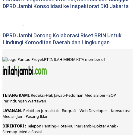
DPRD Jambi Konsolidasi ke Inspektorat DKI Jakarta
DPRD Provinsi Jambi
DPRD Jambi Dorong Kolaborasi Riset BRIN Untuk
Lindungi Komoditas Daerah dan Lingkungan
PT INILAH MEDIA KITA member of
.
TETANG KAM
I:
Redaksi
-
Hak Jawab-
Pedoman Media Siber
-
SOP
Perlindungan Wartawan
LAYANAN:
Pelatihan Jurnalistik -
Biografi
–
Web Developer
–
Konsultasi
Media
- Join -
Pasang Iklan
DIREKTORI
:
Telepon
Penting-
Hotel
-Kuliner
Jambi
-
Dokt
er
Anak -
Sitemap-
Media Sosial