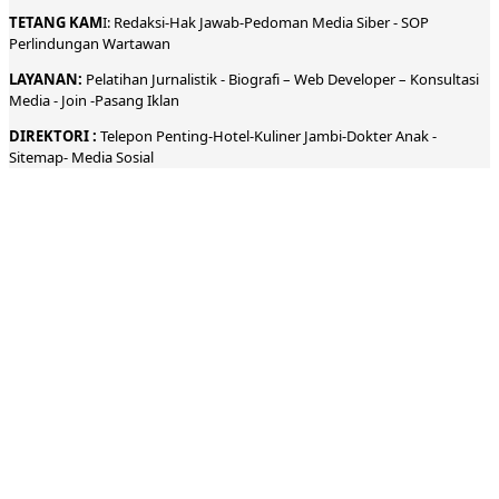
TETANG KAM
I:
Redaksi
-
Hak Jawab-
Pedoman Media Siber
-
SOP
Perlindungan Wartawan
LAYANAN:
Pelatihan Jurnalistik -
Biografi
–
Web Developer
–
Konsultasi
Media
- Join -
Pasang Iklan
DIREKTORI
:
Telepon
Penting-
Hotel
-Kuliner
Jambi
-
Dokt
er
Anak -
Sitemap-
Media Sosial