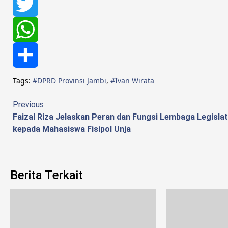
Facebook
Twitter
WhatsApp
Share
Tags:
#DPRD Provinsi Jambi
,
#Ivan Wirata
Continue
Previous
Faizal Riza Jelaskan Peran dan Fungsi Lembaga Legislat
Reading
kepada Mahasiswa Fisipol Unja
Berita Terkait