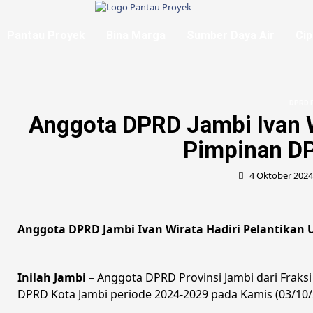
Skip
to
content
Pantau Proyek
Bina Marga
Sumber Daya Air
Cip
DPRD P
Anggota DPRD Jambi Ivan W
Pimpinan D
4 Oktober 202
Anggota DPRD Jambi Ivan Wirata Hadiri Pelantikan
Inilah Jambi –
Anggota DPRD Provinsi Jambi dari Fraksi
DPRD Kota Jambi periode 2024-2029 pada Kamis (03/10/